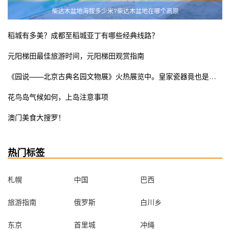
柴达木盆地海拔多少米?柴达木盆地在哪个高原
稻城有多美？成都至稻城亚丁有哪些经典线路？
元阳梯田最佳旅游时间，元阳梯田观赏指南
《园说——北京古典名园文物展》火热展览中。皇家瓷器竟也是少女粉ins风？错过这次展览遗憾终生
花鸟岛气候如何，上岛注意事项
澳门美食大搜罗！
热门标签
札幌
中国
巴西
旅游指南
俄罗斯
白川乡
东京
首里城
冲绳