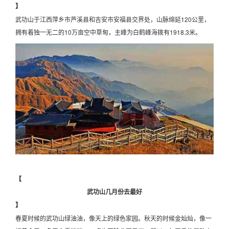
】
武功山于江西萍乡市芦溪县和吉安市安福县交界处，山脉绵延120公里，
拥有着独一无二的10万亩空中草甸，主峰为白鹤峰海拨有1918.3米。
【
武功山几月份去最好
】
春夏时候的武功山绿油油，像天上的绿色家园。秋天的时候金灿灿，像一