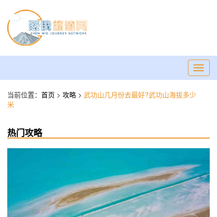
Toggl
navig
当前位置：
首页
>
攻略
>
​武功山几月份去最好?武功山海拔多少
米
热门攻略